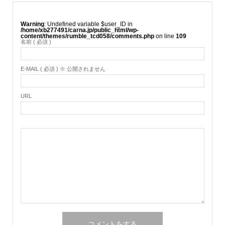
Warning
: Undefined variable $user_ID in
/home/xb277491/carna.jp/public_html/wp-
content/themes/rumble_tcd058/comments.php
on line
109
名前 ( 必須 )
E-MAIL ( 必須 ) ※ 公開されません
URL