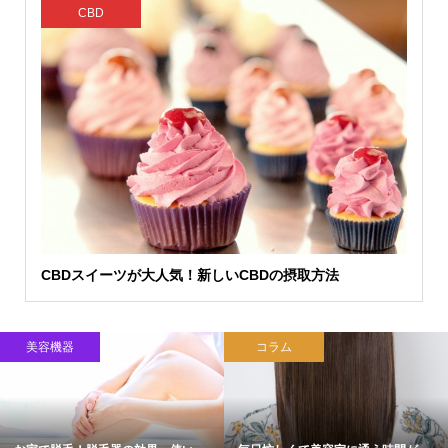
CBD
CBDスイーツが大人気！新しいCBDの摂取方法
美容機器
コラム