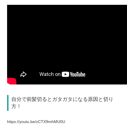
自分で前髪切るとガタガタになる原因と切り
方！
https://youtu.be/zCTX9mhMU0U