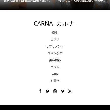
家で脱毛！脱毛器の効果・使い...
毎日忙しくて美容室に通う時間が...
次
CARNA -カルナ-
衛生
コスメ
サプリメント
スキンケア
美容機器
コラム
CBD
お問合