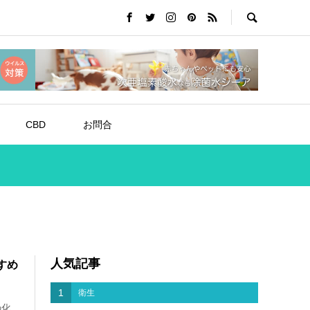
CBD
お問合
人気記事
すめ
1
衛生
の化