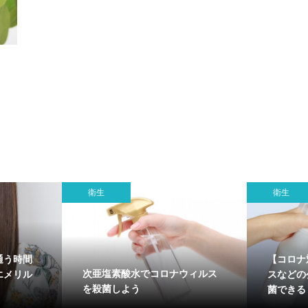
衛生
衛生
通う時間
【コロナ
次亜塩素酸水でコロナウィルス
エメリル
スなどの
を殺菌しよう
菌できる