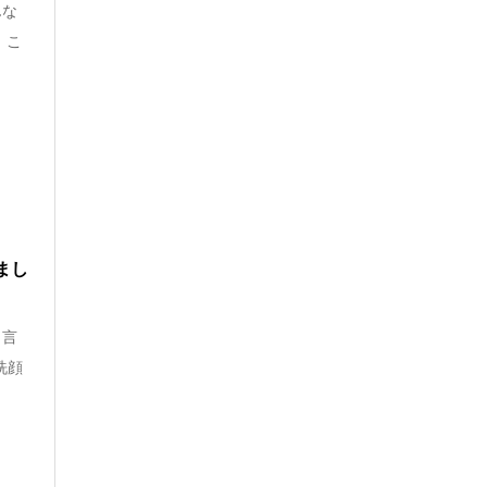
んな
 こ
まし
と言
洗顔