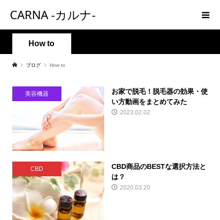
CARNA -カルナ-
How to
ブログ
How to
お家で脱毛！脱毛器の効果・使
美容機器
い方動画をまとめてみた
2023.02.02
CBD商品のBESTな選択方法と
CBD
は？
2020.03.20