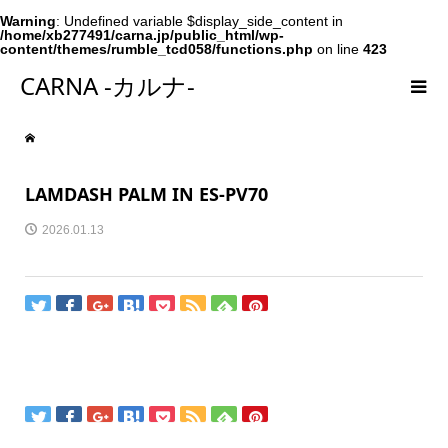
Warning
: Undefined variable $display_side_content in
/home/xb277491/carna.jp/public_html/wp-
content/themes/rumble_tcd058/functions.php
on line
423
CARNA -カルナ-
LAMDASH PALM IN ES-PV70
2026.01.13