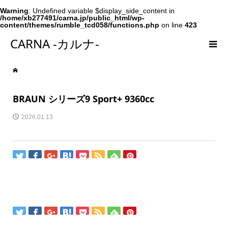
Warning
: Undefined variable $display_side_content in
/home/xb277491/carna.jp/public_html/wp-
content/themes/rumble_tcd058/functions.php
on line
423
CARNA -カルナ-
BRAUN シリーズ9 Sport+ 9360cc
2026.01.13