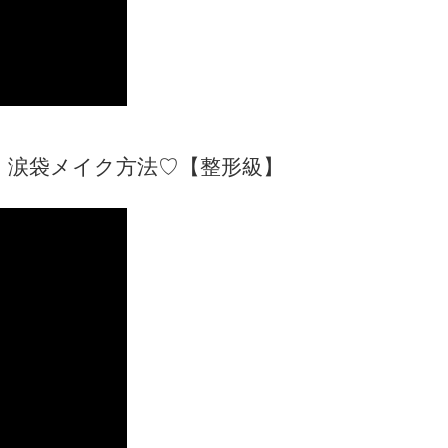
、涙袋メイク方法♡【整形級】