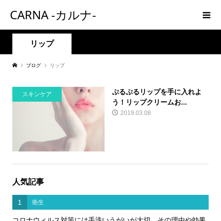
CARNA -カルナ-
リップ
ブログ
リップ
ぷるぷるリップを手に入れよ
スキンケア
う！リップクリームお...
2019.03.08
人気記事
1
衛生
コロナウィルス対策には手洗いうがいが大切。その理由や効果