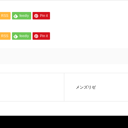
RSS
feedly
Pin it
RSS
feedly
Pin it
メンズリゼ