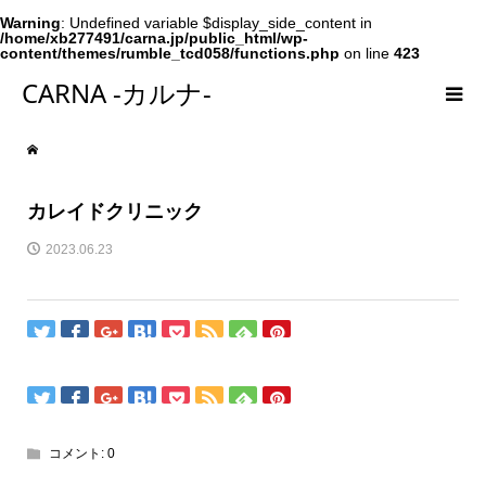
Warning
: Undefined variable $display_side_content in
/home/xb277491/carna.jp/public_html/wp-
content/themes/rumble_tcd058/functions.php
on line
423
CARNA -カルナ-
カレイドクリニック
2023.06.23
コメント:
0