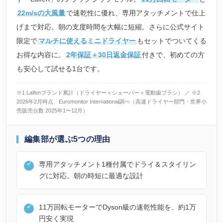
22m/sの大風量
で速乾性に優れ、専用アタッチメントで仕上
げまで対応。朝の支度時間を大幅に短縮。さらに公式サイト
限定で
マルチに使えるミニドライヤー
もセットでついてくる
お得な内容に。
2年保証＋30日返金保証
付きで、初めての方
も安心して試せる1台です。
※1 Laifenブランド累計（ドライヤー＋シェーバー＋電動歯ブラシ） ／ ※2
2026年2月時点、Euromonitor International調べ（高速ドライヤー部門・世界小
売販売台数 2025年1〜12月）
編集部が選ぶ5つの理由
専用アタッチメント1種付属でドライ＆スタイリン
グに対応。朝の時短に最適な設計
11万回転モーターでDyson級の速乾性能を、約1万
円安く実現