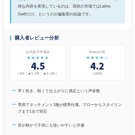
得な内容を実現しているのは、現状の市場ではLaifen
Swiftだけ、というのが編集部の結論です。
購入者レビュー分析
公式楽天市場店
Amazon店
★★★★★
★★★★☆
4.5
4.2
/ 4件（★5: 2件、★4: 2件）
/ 109件
早く乾き、軽くて仕上がりに満足という声多数
専用アタッチメント1種が標準付属。ブローからスタイリン
グまで1台で対応
音が静かで子供にも使いやすいと評価