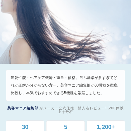
2026年8月 最新版
速乾性能・ヘアケア機能・重量・価格。選ぶ基準が多すぎてど
ドライヤー
れが正解か分からない方へ。美容マニア編集部が30機種を徹底
比較し、本気でおすすめできる5機種を厳選しました。
徹底比較
ランキング
美容マニア編集部
がメーカー公式仕様・購入者レビュー1,200件以
【PR】Laifen / Dyson / Panasonic / ReFa / SALONIA
上を分析
30
5
1,200+