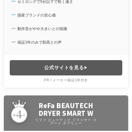
セミロングで5分以下で乾く速さ
国産ブランドの安心感
動作音がやや大きいとの指摘
保証1年のみで割高との声
公式サイトを見る
PR / メーカー保証1年付き
ReFa BEAUTECH
DRYER SMART W
リファ ビューテック ドライヤー ス
マート ダブリュー