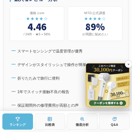
価格.com
MTG公式調査
★★★★☆
★★★★☆
4.46
89%
/ 24件・★5 = 58%
が周囲に勧めたい
スマートセンシングで温度管理が優秀
×
デザインがスタイリッシュで操作が簡単
折りたたみで旅行に便利
1年でスイッチ接触不良の報告
保証期間外の修理費用が高額との声
ランキング
比較表
徹底分析
Q&A
公式サイトを見る