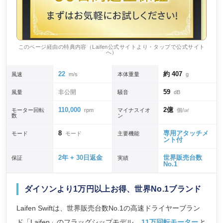
このページ経由の特典内容（Laifen公式サイトより・タップで公式サイト
へ）
22
約 407
風速
m/s
本体重量
g
59
非公開
風量
騒音
dB
110,000
2億
モーター回転
rpm
マイナスイオ
個/㎤
数
ン
8
専用アタッチメ
モード
モード
主要機能
ント付
2年 + 30日返金
世界販売台数
保証
実績
No.1
ダイソンより1万円以上お得、世界No.1ブランド
Laifen Swiftは、世界販売台数No.1の高速ドライヤーブラン
ド「Laifen」のフラッグシップモデル。
11万回転モーター
と