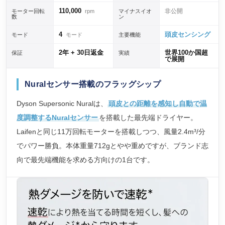
110,000
非公開
モーター回転
rpm
マイナスイオ
数
ン
4
頭皮センシング
モード
モード
主要機能
2年 + 30日返金
世界100か国超
保証
実績
で展開
Nuralセンサー搭載のフラッグシップ
Dyson Supersonic Nuralは、
頭皮との距離を感知し自動で温
度調整するNuralセンサー
を搭載した最先端ドライヤー。
Laifenと同じ11万回転モーターを搭載しつつ、風量2.4m³/分
でパワー勝負。本体重量712gとやや重めですが、ブランド志
向で最先端機能を求める方向けの1台です。