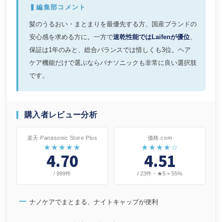
▍編集部コメント
髪のうるおい・まとまりを最優先する方、国産ブランドの
安心感を求める方に。一方で
速乾性能ではLaifenが優位
、
保証は1年のみと、総合バランスでは惜しくも3位。ヘア
ケア機能だけで選ぶならパナソニックも非常に良い選択肢
です。
購入者レビュー分析
楽天 Panasonic Store Plus
価格.com
★★★★★
★★★★☆
4.70
4.51
/ 999件
/ 23件・★5 = 55%
ナノケアでまとまる、ナイトキャップが便利