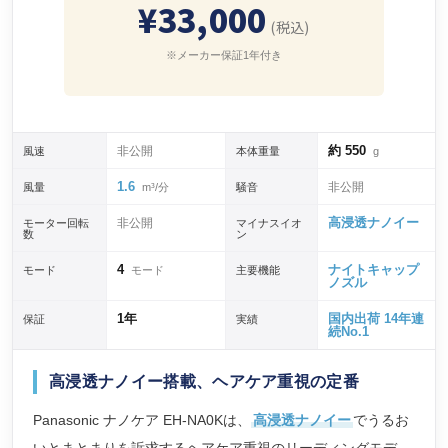
¥33,000
(税込)
※メーカー保証1年付き
約 550
非公開
風速
本体重量
g
1.6
非公開
風量
m³/分
騒音
高浸透ナノイー
非公開
モーター回転
マイナスイオ
数
ン
4
ナイトキャップ
モード
モード
主要機能
ノズル
1年
国内出荷 14年連
保証
実績
続No.1
高浸透ナノイー搭載、ヘアケア重視の定番
Panasonic ナノケア EH-NA0Kは、
高浸透ナノイー
でうるお
いとまとまりを訴求するヘアケア重視のリーディングモデ