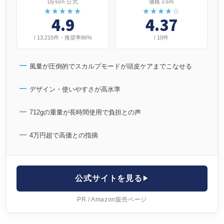
Dyson 公式
価格.com
★★★★★
★★★★☆
4.9
4.37
/ 13,215件・推奨率86%
/ 10件
風量が圧倒的でスカルプモードが頭皮ケアまでこなせる
デザイン・使いやすさが高水準
712gの重量が長時間使用で負担との声
4万円超で高価との指摘
公式サイトを見る
PR / Amazon販売ページ