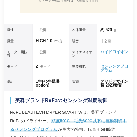
※メーカー保証1年付き(+5年延長option)
約 520
非公開
風速
本体重量
g
HIGH 1.0
非公開
風量
m³/分
騒音
ハイドロイオン
非公開
モーター回転
マイナスイオ
数
ン
2
センシングプロ
モード
モード
主要機能
グラム
1年(+5年延長
グッドデザイン
保証
実績
option)
賞 2023受賞
美容ブランドReFaのセンシング温度制御
ReFa BEAUTECH DRYER SMART Wは、美容ブランド
ReFaのドライヤー。
頭皮50°C・毛先60°C以下に自動制御す
るセンシングプログラム
が最大の特徴。風量HIGH時約