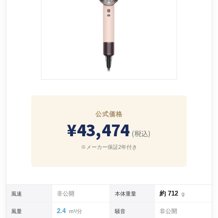
公式価格
¥43,474
(税込)
※メーカー保証2年付き
約 712
非公開
風速
本体重量
g
2.4
非公開
風量
m³/分
騒音