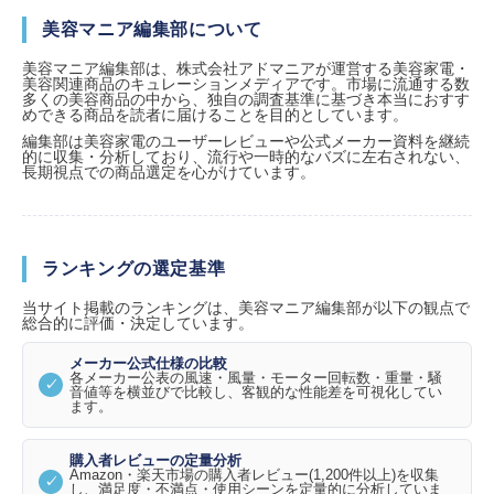
美容マニア編集部について
美容マニア編集部は、株式会社アドマニアが運営する美容家電・
美容関連商品のキュレーションメディアです。市場に流通する数
多くの美容商品の中から、独自の調査基準に基づき本当におすす
めできる商品を読者に届けることを目的としています。
編集部は美容家電のユーザーレビューや公式メーカー資料を継続
的に収集・分析しており、流行や一時的なバズに左右されない、
長期視点での商品選定を心がけています。
ランキングの選定基準
当サイト掲載のランキングは、美容マニア編集部が以下の観点で
総合的に評価・決定しています。
メーカー公式仕様の比較
各メーカー公表の風速・風量・モーター回転数・重量・騒
音値等を横並びで比較し、客観的な性能差を可視化してい
ます。
購入者レビューの定量分析
Amazon・楽天市場の購入者レビュー(1,200件以上)を収集
し、満足度・不満点・使用シーンを定量的に分析していま